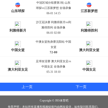
中冠区域分组赛第1轮 山东
球探vs江苏新梦想 全场录像
山东球探
江苏新梦想
06-01 14:15
沙王冠决赛 利雅得新月vs利
雅得胜利 全场录像
利雅得新月
利雅得胜利
06-01 02:00
中澳女篮热身赛沈阳站 中国
女篮
中国女篮
澳大利亚女篮
72-80
05-31 19:30
足球友谊赛 澳大利亚女足vs
中国女足 全场录像
澳大利亚女足
中国女足
05-31 18:10
上一页
下一页
Copyright © JRS体育吧
免责声明：本站所有直播和视频链接均由网友提供，如有疑问联系我们。