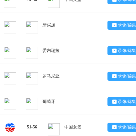
牙买加
录像/锦集
委内瑞拉
录像/锦集
罗马尼亚
录像/锦集
葡萄牙
录像/锦集
51-56
中国女篮
录像/锦集