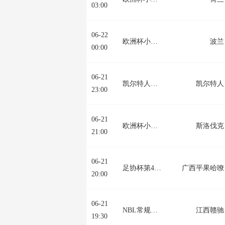
03:00
06-22
欧洲杯小组赛D组第2轮 波兰vs奥地利 全场录像
波兰
00:00
06-21
凯尔特人夺冠游行庆典 全场录像
凯尔特人
23:00
06-21
欧洲杯小组赛E组第2轮 斯洛伐克vs乌克兰 全场录像
斯洛伐克
21:00
06-21
足协杯第4轮 广西平果哈嘹vs武汉三镇 全场录像
广西平果哈嘹
20:00
06-21
NBL常规赛 江西赣驰
江西赣驰
19:30