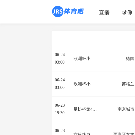
直播
录像
06-24
欧洲杯小组赛A组第3轮 德国vs瑞士 全场录像
德国
03:00
06-24
欧洲杯小组赛A组第3轮 苏格兰vs匈牙利 全场录像
苏格兰
03:00
06-23
足协杯第4轮 南京城市vs沧州雄狮 全场录像
南京城市
19:30
06-23
女篮热身赛西班牙维戈站 西班牙女篮
西班牙女篮