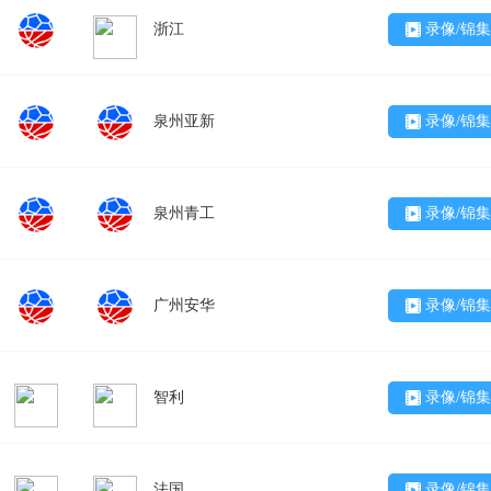
浙江
录像/锦集
泉州亚新
录像/锦集
泉州青工
录像/锦集
广州安华
录像/锦集
智利
录像/锦集
法国
录像/锦集